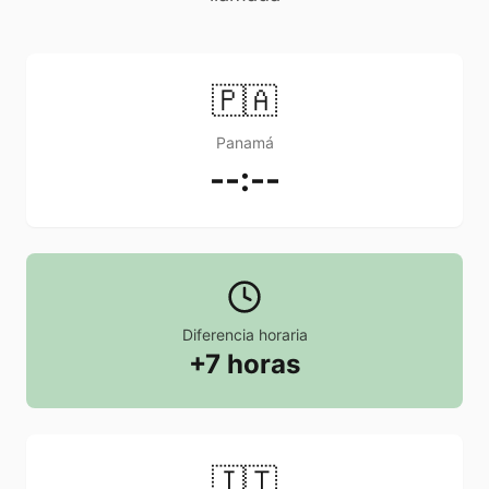
🇵🇦
Panamá
--:--
Diferencia horaria
+7 horas
🇮🇹