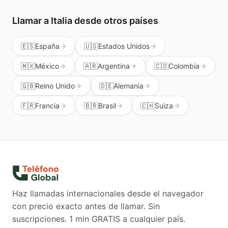
Llamar a
Italia
desde otros países
🇪🇸
España
🇺🇸
Estados Unidos
🇲🇽
México
🇦🇷
Argentina
🇨🇴
Colombia
🇬🇧
Reino Unido
🇩🇪
Alemania
🇫🇷
Francia
🇧🇷
Brasil
🇨🇭
Suiza
Haz llamadas internacionales desde el navegador
con precio exacto antes de llamar. Sin
suscripciones.
1 min GRATIS a cualquier país.