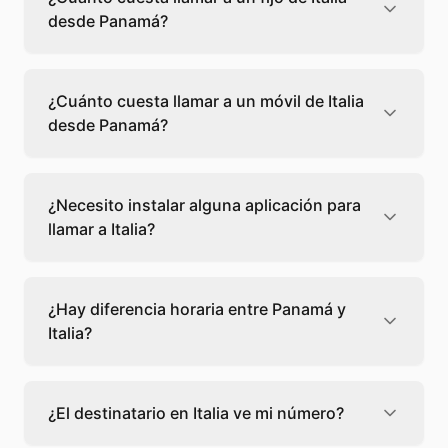
desde Panamá?
Llamar a un fijo de Italia desde Panamá
cuesta 0,04 €/min con Teléfono Global. Verás
¿Cuánto cuesta llamar a un móvil de Italia
el precio exacto antes de marcar para que
desde Panamá?
sepas qué vas a gastar.
Llamar a un móvil de Italia desde Panamá
cuesta 0,04 €/min con Teléfono Global. Pagas
¿Necesito instalar alguna aplicación para
solo los minutos que hablas, sin cuotas ni
llamar a Italia?
permanencia.
No, Teléfono Global funciona directamente
desde tu navegador web. Solo necesitas una
¿Hay diferencia horaria entre Panamá y
conexión a internet y podrás llamar
Italia?
directamente a Italia.
Sí, entre Panamá y Italia hay +7 horas de
diferencia,
escoge el mejor momento
para
¿El destinatario en Italia ve mi número?
llamar a a Italia.